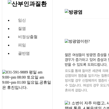
임신
질염
비정상출혈
피임
골반염
방광염