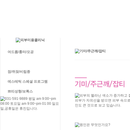
여드름/흉터/모공
기미/주근깨/잡티
점/쥐젖/비립종
에스테틱 스페셜 프로그램
쁘띠성형/보톡스