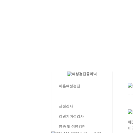
미혼여성검진
웨딩검진
산전검사
갱년기여성검사
염증 및 성병검진